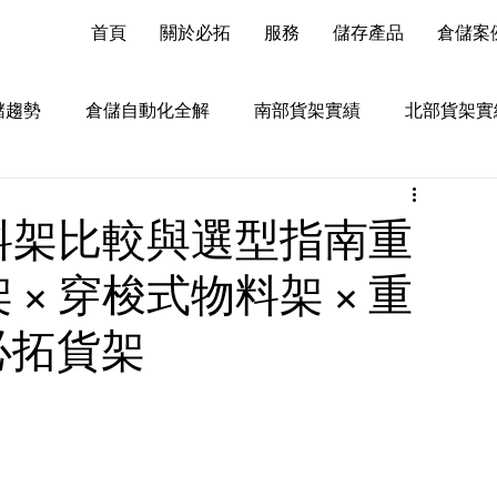
首頁
關於必拓
服務
儲存產品
倉儲案
儲趨勢
倉儲自動化全解
南部貨架實績
北部貨架實
料架比較與選型指南重
 × 穿梭式物料架 × 重
必拓貨架