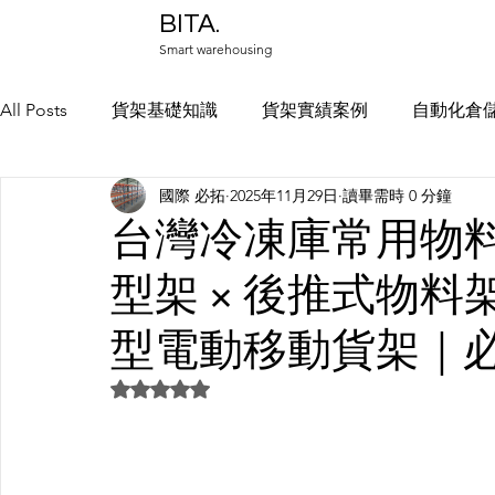
BITA.
Smart warehousing
All Posts
貨架基礎知識
貨架實績案例
自動化倉
國際 必拓
2025年11月29日
讀畢需時 0 分鐘
中部貨架實績
物料架規劃
冷凍庫倉儲規劃
台灣冷凍庫常用物
型架 × 後推式物料架
型電動移動貨架｜
評等為 NaN（最高為 5 顆星）。