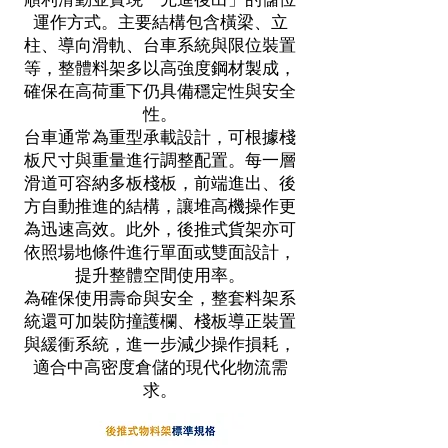
順利滑動並實現「先進後出」的儲位
運作方式。主要結構包含橫梁、立
柱、導向滑軌、台車系統與限位裝置
等，整體料架多以高強度鋼材製成，
確保在高荷重下仍具備穩定性與安全
性。
台車通常為重型承載設計，可根據棧
板尺寸與重量進行調整配置。每一層
滑道可容納多板棧板，前端進出、後
方自動推進的結構，讓堆高機操作更
為迅速高效。此外，後推式貨架亦可
依照場地條件進行單面或雙面設計，
提升整體空間使用率。
為確保使用壽命與安全，整套料架系
統還可加裝防撞護欄、棧板導正裝置
與緩衝系統，進一步減少操作損耗，
適合中高密度倉儲的現代化物流需
求。