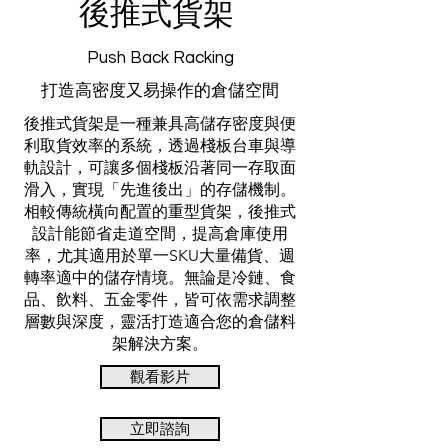
後推式貨架
Push Back Racking
打造高密度又易操作的倉儲空間
後推式貨架是一種兼具高儲存密度與便
利取貨效率的系統，透過棧板台車與導
軌設計，可讓多個棧板沿著同一存取面
滑入，實現「先進後出」的存儲機制。
相較傳統橫向配置的重型貨架，後推式
設計能節省走道空間，提高倉庫使用
率，尤其適用於單一SKU大量備貨、週
轉率適中的儲存情境。無論是冷鏈、食
品、飲料、五金零件，皆可依需求調整
層數與深度，靈活打造適合您的倉儲料
架解決方案。
觀看影片
立即諮詢