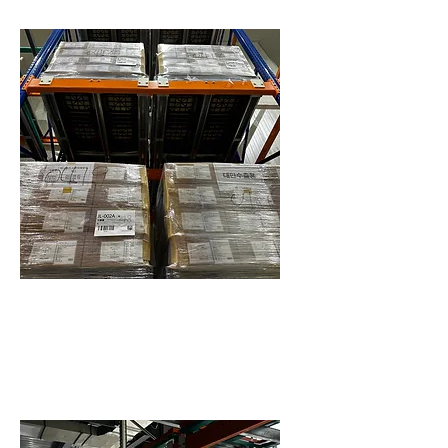
安全性更高
由於後推式貨架作業全在貨架前側完
成，避免堆高機進入貨架結構內。