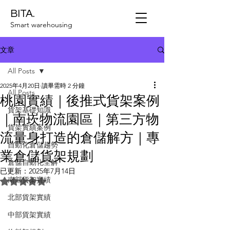
BITA.
Smart warehousing
文章
All Posts
2025年4月20日
讀畢需時 2 分鐘
All Posts
桃園實績｜後推式貨架案例
貨架基礎知識
｜南崁物流園區｜第三方物
貨架實績案例
流量身打造的倉儲解方｜專
自動化倉儲趨勢
業倉儲貨架規劃
倉儲自動化全解
已更新：
2025年7月14日
南部貨架實績
評等為 NaN（最高為 5 顆星）。
北部貨架實績
中部貨架實績