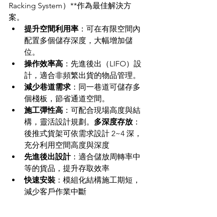
Racking System）**作為最佳解決方
案。
提升空間利用率
：可在有限空間內
配置多個儲存深度，大幅增加儲
位。
操作效率高
：先進後出（LIFO）設
計，適合非頻繁出貨的物品管理。
減少巷道需求
：同一巷道可儲存多
個棧板，節省通道空間。
施工彈性高
：可配合現場高度與結
構，靈活設計規劃。
多深度存放
：
後推式貨架可依需求設計 2~4 深，
充分利用空間高度與深度
先進後出設計
：適合儲放周轉率中
等的貨品，提升存取效率
快速安裝
：模組化結構施工期短，
減少客戶作業中斷