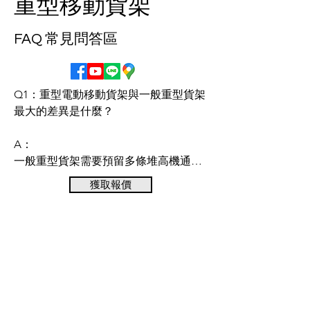
重型移動貨架
FAQ 常見問答區
Q1：重型電動移動貨架與一般重型貨架
最大的差異是什麼？

A：

一般重型貨架需要預留多條堆高機通
道，而電動移動貨架透過軌道驅動底
獲取報價
座，可移動整列貨架，只需保留一條作
業通道即可完成整倉取貨。此設計能大
幅提升空間利用率，平均可增加 60–
需要專業規劃建議
80% 的儲位數量，特別適合坪效成本高
或倉庫空間有限的企業。

不確定哪種貨架最適合您的倉庫？讓
Q2：移動貨架的安全性如何？會不會造
專業團隊為您量身規劃，免費提供最