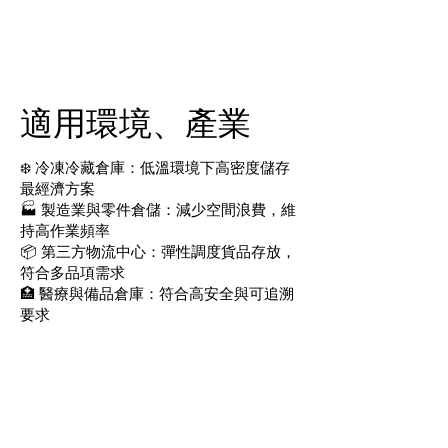
具紅外線感測、急停、防夾人系統。
​適用環境、產業
❄️ 冷凍冷藏倉庫：低溫環境下高密度儲存
最經濟方案
🏭 製造業與零件倉儲：減少空間浪費，維
持高作業頻率
📦 第三方物流中心：彈性調度貨品存放，
符合多品項需求
🏥 醫療與備品倉庫：符合高安全與可追溯
要求