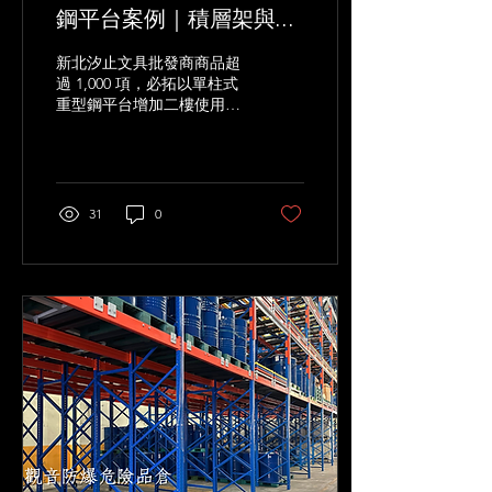
鋼平台案例｜積層架與倉
儲閣樓規劃｜BITA
新北汐止文具批發商商品超
過 1,000 項，必拓以單柱式
重型鋼平台增加二樓使用平
面，一樓保留棧板週轉，二
樓集中管理零散商品，在既
有倉庫中同步提升容量、分
類效率與空間利用率。
31
0