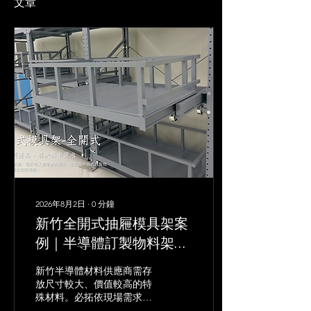
文章
2026年8月2日
∙
0
分鐘
新竹全開式抽屜模具架案
例｜半導體訂製物料架｜
BITA 必拓
新竹半導體材料供應商需存
放尺寸較大、價值較高的特
殊材料。必拓依現場需求訂
製全開式抽屜模具架，採用