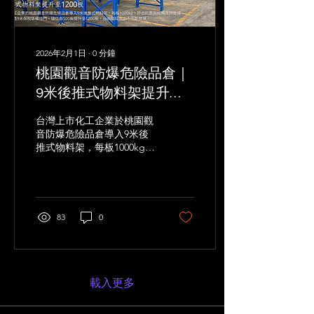
2026年2月1日
∙
0
分鐘
桃園觀音防爆危險品倉｜
9米後推式物料架提升至
1200板｜必拓
台灣上市化工企業於桃園觀
音防爆危險品倉導入9米後
推式物料架，每板1000kg、
符合抗震與結構技師簽證需
求，並打造9米保稅區橫拉
門。儲位由500板提升至
1200板，分兩階段施工不中
斷營運。
83
0
載入更多