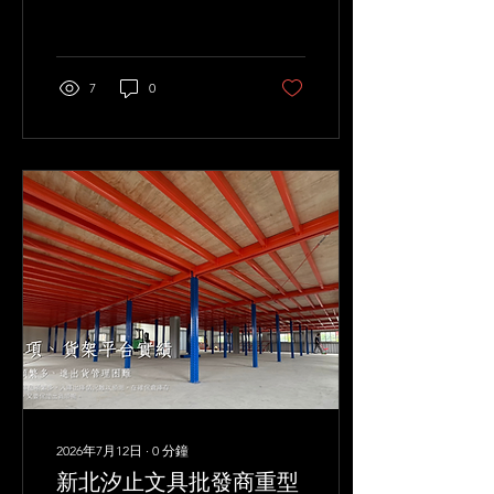
約120×75公分加大抽屜，並
在四周設置防墜欄杆，兼顧
取放效率、分類管理與安全
防護。
7
0
2026年7月12日
∙
0
分鐘
新北汐止文具批發商重型