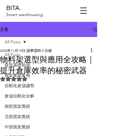
BITA.
Smart warehousing
文章
All Posts
2025年11月19日
讀畢需時 0 分鐘
All Posts
物料架選型與應用全攻略｜
貨架基礎知識
提升倉庫效率的秘密武器
貨架實績案例
評等為 NaN（最高為 5 顆星）。
自動化倉儲趨勢
倉儲自動化全解
南部貨架實績
北部貨架實績
中部貨架實績