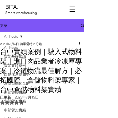
BITA.
Smart warehousing
文章
All Posts
2025年6月6日
讀畢需時 2 分鐘
All Posts
台中實績案例｜駛入式物料
貨架基礎知識
架｜進口肉品業者冷凍庫專
貨架實績案例
案｜冷鏈物流最佳解方｜必
自動化倉儲趨勢
拓國際｜倉儲物料架專家｜
倉儲自動化全解
台中倉儲物料架實績
南部貨架實績
已更新：
2025年7月15日
北部貨架實績
評等為 NaN（最高為 5 顆星）。
中部貨架實績