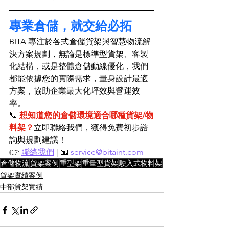
專業倉儲，就交給必拓
BITA 專注於各式倉儲貨架與智慧物流解
決方案規劃，無論是標準型貨架、客製
化結構，或是整體倉儲動線優化，我們
都能依據您的實際需求，量身設計最適
方案，協助企業最大化坪效與營運效
率。
📞 
想知道您的倉儲環境適合哪種貨架/物
料架？
立即聯絡我們，獲得免費初步諮
詢與規劃建議！
👉 
聯絡我們
 | 📧 
service@bitaint.com
倉儲物流
貨架案例
重型架
重量型貨架
駛入式物料架
貨架實績案例
中部貨架實績