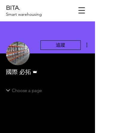
BITA.
Smart warehousing
更多動作
追蹤
管理員
國際 必拓