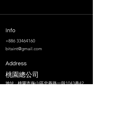
Info
+886 33464160
bitaint@gmail.com
Address
桃園總公司
地址 : 桃園市龜山區
忠義路一段1043巷42
弄85號
​TEL :
03-3464160
台南營業所
地址 : 台南市喜樹路151巷43弄6號
TEL :
06-2626990
台中營業所