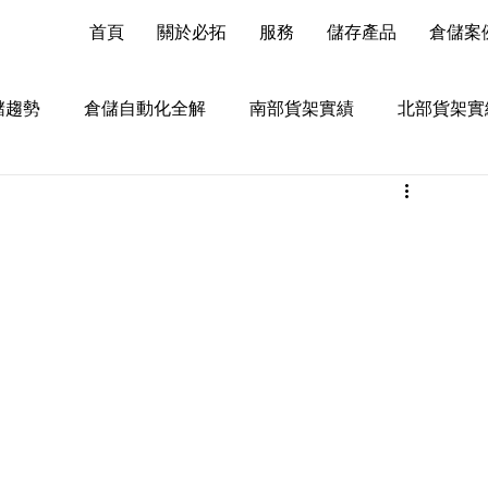
首頁
關於必拓
服務
儲存產品
倉儲案
儲趨勢
倉儲自動化全解
南部貨架實績
北部貨架實