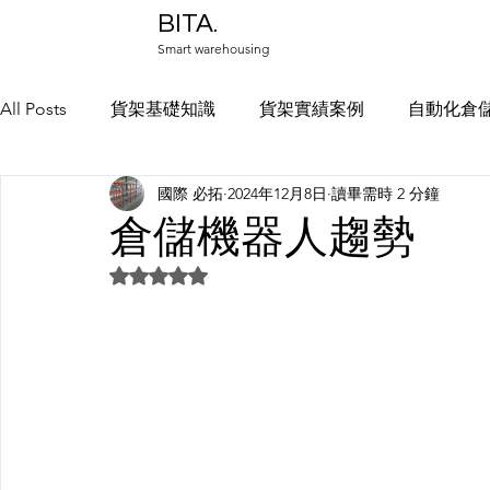
BITA.
Smart warehousing
All Posts
貨架基礎知識
貨架實績案例
自動化倉
國際 必拓
2024年12月8日
讀畢需時 2 分鐘
中部貨架實績
物料架規劃
冷凍庫倉儲規劃
倉儲機器人趨勢
評等為 NaN（最高為 5 顆星）。