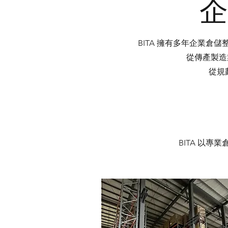
企
BITA 擁有多年企業
從傳產製造
從規
​BITA 