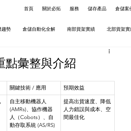
首頁
關於必拓
服務
儲存產品
倉儲案
儲趨勢
倉儲自動化全解
南部貨架實績
北部貨架實
的重點彙整與介紹
關鍵技術 / 應用
預期效益
，
自主移動機器人 
提高出貨速度、降低
(AMRs)、協作機器
人力錯誤與成本、空
人（Cobots）、自
間最佳化
動存取系統 (AS/RS)