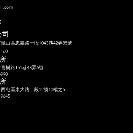
il.com
s
公司
市龜山區
忠義路一段1043巷42弄85號
4160
所
市喜樹路151巷43弄6號
6990
所
中市西屯區東大路二段12號10樓之5
19645