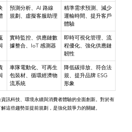
決
預測分析、AI 路線
精準需求預測、減少
體
規劃、虛擬客服助理
運輸時間、提升客戶
體驗
蒐
實時監控、供應鏈數
即時可視化管理、流
與
據整合、IoT 感測器
程優化、強化供應鏈
韌性
責
車隊電動化、可再生
降低碳排放、符合法
與
包裝材、循環經濟物
規、提升品牌 ESG 
流系統
形象
合資訊科技、環境永續與消費者體驗的全面創新。對於有
了解這些趨勢並提前規劃，是強化競爭力的關鍵。