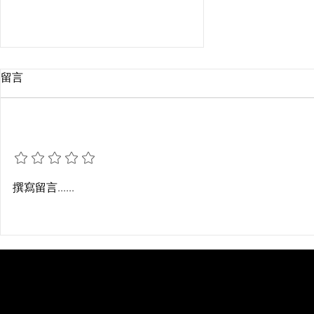
留言
倉儲機器人趨勢
新增評等
撰寫留言......