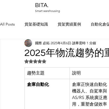
BITA.
Smart warehousing
All Posts
貨架基礎知識
貨架實績案例
自動化倉
國際 必拓
2025年4月6日
讀畢需時 1 分鐘
中部貨架實績
物料架規劃
冷凍庫倉儲規劃
2025年物流趨勢
評等為 NaN（最高為 5 顆星）。
趨勢主題
說明
倉庫自動化
倉庫正快速自動化
機器人、自駕車與
AS/RS 系統廣泛應
用，重塑倉儲效率