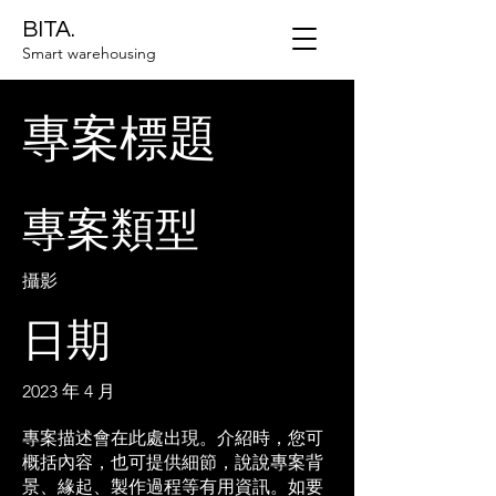
BITA.
Smart warehousing
專案標題
專案類型
攝影
日期
2023 年 4 月
專案描述會在此處出現。介紹時，您可
概括內容，也可提供細節，說說專案背
景、緣起、製作過程等有用資訊。如要