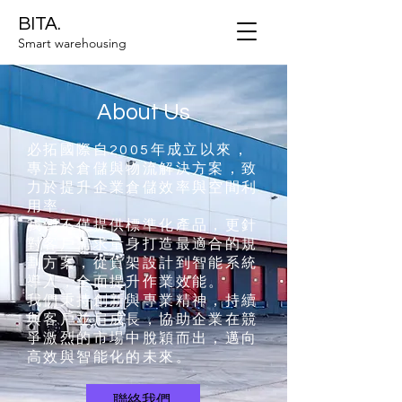
BITA.
Smart warehousing
About Us
必拓國際自2005年成立以來，
專注於倉儲與物流解決方案，致
力於提升企業倉儲效率與空間利
用率。
我們不僅提供標準化產品，更針
對客戶需求量身打造最適合的規
劃方案，從貨架設計到智能系統
導入，全面提升作業效能。
我們秉持創新與專業精神，持續
與客戶並肩成長，協助企業在競
爭激烈的市場中脫穎而出，邁向
高效與智能化的未來。
聯絡我們