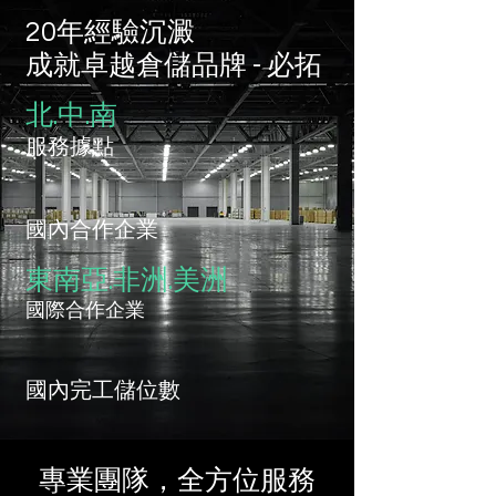
20年經驗沉澱
​成就卓越倉儲品牌 - 必拓
北.中.南
服務據點
​國內合作企業
東南亞.非洲.美洲
​國際合作企業
國內完工儲位數
專業團隊，全方位服務