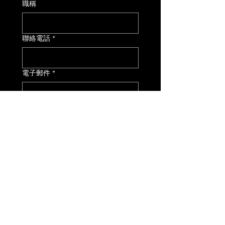
職稱
聯絡電話
*
電子郵件
*
地址
如何得知必拓？
*
您的需求