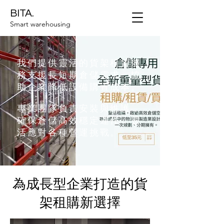
BITA.
Smart warehousing
我們提供靈活的貨架租賃服
務支援長短期倉儲需求，協
助企業降低設備購置成本。
專業團隊負責安裝與維護，
確保倉儲高效穩定運作，靈
活應對各種營運挑戰。
為成長型企業打造的貨
架租購新選擇