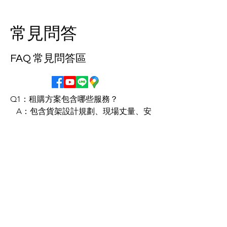
常見問答
FAQ 常見問答區
Q1：租購方案包含哪些服務？

   A：包含貨架設計規劃、現場丈量、安
裝施工、售後維護，以及三、五年期滿
後的轉購權，整期由 BITA 專業團隊全
程服務。

獲取報價
Q2：期滿後能否直接買下貨架？

   A：可以。BITA 提供期滿租購方案，
免拆裝即可延用現有貨架，節省再次安
裝成本與停工時間。
